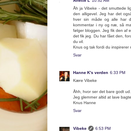
Anette L
10:52 AM
Åh ja Vibeke - det smuttede li
den alligevel. Jeg har det o
hver sin måde og alle har dyb
kommentar i ny og næ, så man
følger bloggen. Jeg fik den af 
det fik jeg. Du har fået den, f
du vil.
Knus og tak fordi du inspirerer 
Svar
Hanne K's verden
6:33 PM
Kære Vibeke
Åhh, hvor ser det bare godt ud. 
Jeg glemmer altid at lave bagte
Knus Hanne
Svar
Vibeke
6:53 PM