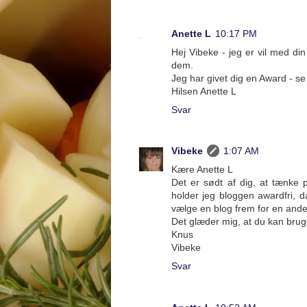
Anette L
10:17 PM
Hej Vibeke - jeg er vil med di
dem.
Jeg har givet dig en Award - s
Hilsen Anette L
Svar
Vibeke
1:07 AM
Kære Anette L
Det er sødt af dig, at tænk
holder jeg bloggen awardfri, d
vælge en blog frem for en ande
Det glæder mig, at du kan brug
Knus
Vibeke
Svar