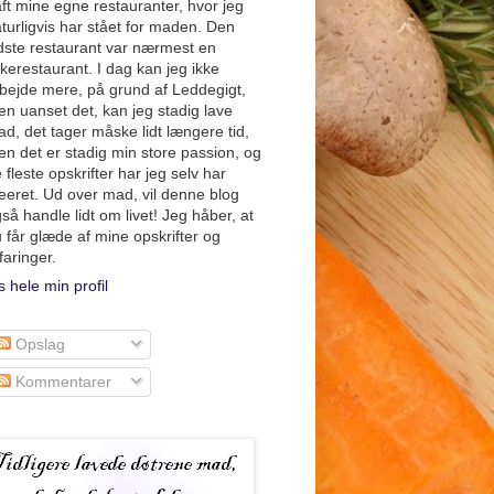
ft mine egne restauranter, hvor jeg
turligvis har stået for maden. Den
dste restaurant var nærmest en
skerestaurant. I dag kan jeg ikke
bejde mere, på grund af Leddegigt,
n uanset det, kan jeg stadig lave
d, det tager måske lidt længere tid,
n det er stadig min store passion, og
 fleste opskrifter har jeg selv har
eeret. Ud over mad, vil denne blog
så handle lidt om livet! Jeg håber, at
 får glæde af mine opskrifter og
faringer.
s hele min profil
Opslag
Kommentarer