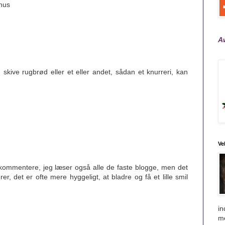
knus
Aw
skive rugbrød eller et eller andet, sådan et knurreri, kan
Ve
kommentere, jeg læser også alle de faste blogge, men det
er, det er ofte mere hyggeligt, at bladre og få et lille smil
in
me