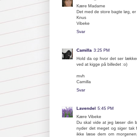
Kære Madame
Det med de store bagte løg, er
Knus
Vibeke
Svar
Camilla
3:25 PM
Hold da op hvor det ser lækker
ved at kigge på billedet :o)
mvh
Camilla
Svar
Lavendel
5:45 PM
Kære Vibeke
Du skal vide at jeg læser din b
nyder det meget og siger tak 
ikke læse dem om morgenen, f