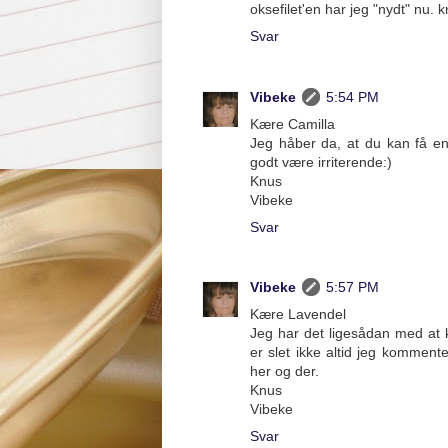
oksefilet'en har jeg "nydt" nu. 
Svar
Vibeke
5:54 PM
Kære Camilla
Jeg håber da, at du kan få en 
godt være irriterende:)
Knus
Vibeke
Svar
Vibeke
5:57 PM
Kære Lavendel
Jeg har det ligesådan med at 
er slet ikke altid jeg kommenter
her og der.
Knus
Vibeke
Svar