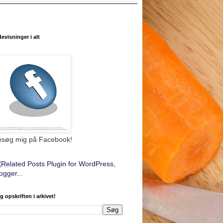
devisninger i alt
esøg mig på Facebook!
g opskriften i arkivet!