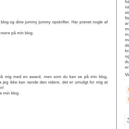
ha
na
si
fi
n blog og dine jummy jummy opskrifter. Har prøvet nogle af
ar
me
e mere på min blog.
ma
me
de
kr
og
du
er
Vi
e på mig med en award, men som du kan se på min blog,
a jeg ikke kan sende den videre, det er umuligt for mig at
n!
e min blog .