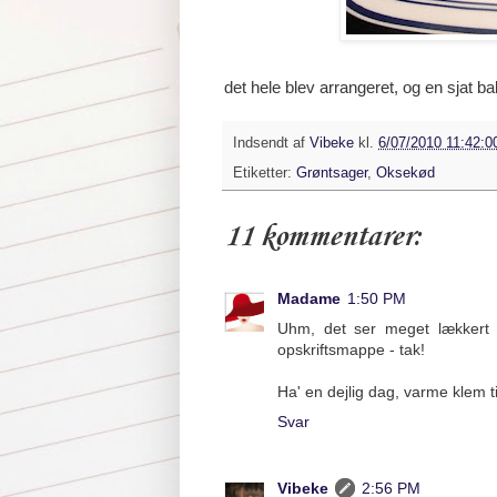
det hele blev arrangeret, og en sjat b
Indsendt af
Vibeke
kl.
6/07/2010 11:42:
Etiketter:
Grøntsager
,
Oksekød
11 kommentarer:
Madame
1:50 PM
Uhm, det ser meget lækkert u
opskriftsmappe - tak!
Ha' en dejlig dag, varme klem ti
Svar
Vibeke
2:56 PM