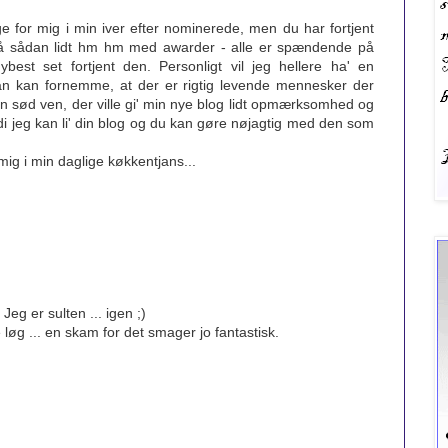
ge for mig i min iver efter nominerede, men du har fortjent
gså sådan lidt hm hm med awarder - alle er spændende på
est set fortjent den. Personligt vil jeg hellere ha' en
 kan fornemme, at der er rigtig levende mennesker der
en sød ven, der ville gi' min nye blog lidt opmærksomhed og
ordi jeg kan li' din blog og du kan gøre nøjagtig med den som
mig i min daglige køkkentjans...
Jeg er sulten ... igen ;)
 løg ... en skam for det smager jo fantastisk.