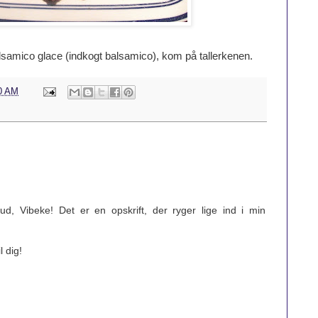
alsamico glace (indkogt balsamico), kom på tallerkenen.
00 AM
d, Vibeke! Det er en opskrift, der ryger lige ind i min
l dig!