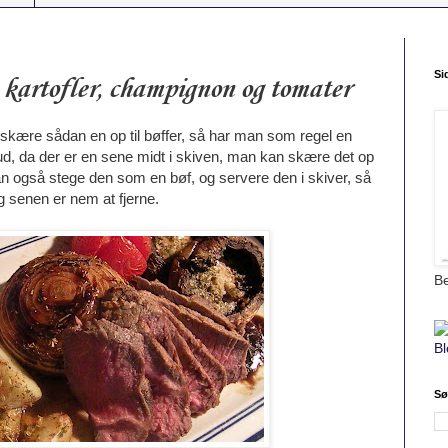
Si
 kartofler, champignon og tomater
l skære sådan en op til bøffer, så har man som regel en
 ud, da der er en sene midt i skiven, man kan skære det op
an også stege den som en bøf, og servere den i skiver, så
g senen er nem at fjerne.
B
Sø